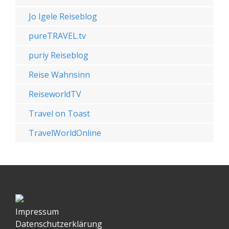
Jo Igele Reiseblog
pureTRAVEL.tv
puriy Reiseblog
Reise Wahnsinn
ReiseworldTV
Travel on Toast
TravelWorldOnline
Impressum
Datenschutzerklärung