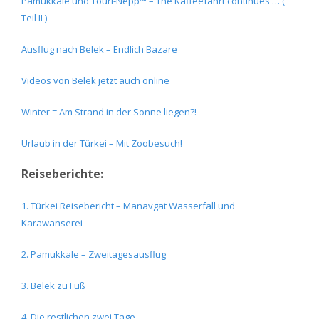
Pamukkale und Touri-Nepp™ – The Kaffeefahrt continues … (
Teil II )
Ausflug nach Belek – Endlich Bazare
Videos von Belek jetzt auch online
Winter = Am Strand in der Sonne liegen?!
Urlaub in der Türkei – Mit Zoobesuch!
Reiseberichte:
1. Türkei Reisebericht – Manavgat Wasserfall und
Karawanserei
2. Pamukkale – Zweitagesausflug
3. Belek zu Fuß
4. Die restlichen zwei Tage