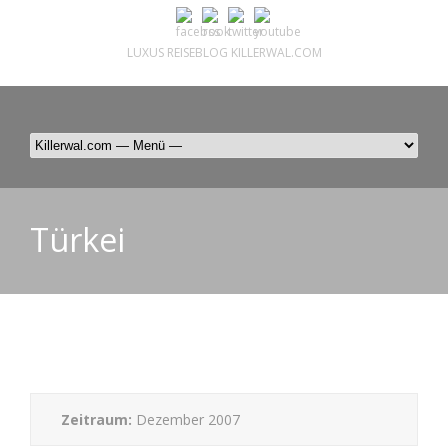
LUXUS REISEBLOG KILLERWAL.COM
ÜBER, PRESSE & PR
|
IMPRESSUM
|
kontakt@killerwal.com
Türkei
Zeitraum:
Dezember 2007