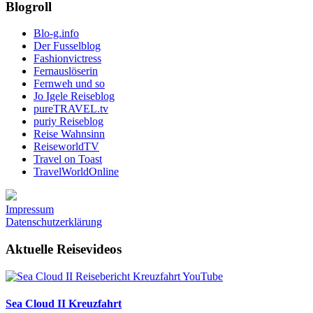
Blogroll
Blo-g.info
Der Fusselblog
Fashionvictress
Fernauslöserin
Fernweh und so
Jo Igele Reiseblog
pureTRAVEL.tv
puriy Reiseblog
Reise Wahnsinn
ReiseworldTV
Travel on Toast
TravelWorldOnline
Impressum
Datenschutzerklärung
Aktuelle Reisevideos
Sea Cloud II Kreuzfahrt