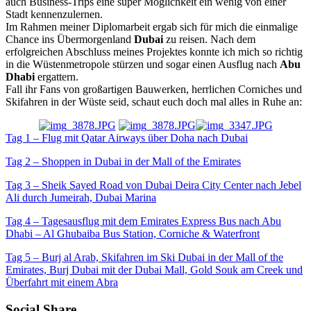
auch Business-Trips eine super Möglichkeit ein wenig von einer
Stadt kennenzulernen.
Im Rahmen meiner Diplomarbeit ergab sich für mich die einmalige
Chance ins Übermorgenland
Dubai
zu reisen. Nach dem
erfolgreichen Abschluss meines Projektes konnte ich mich so richtig
in die Wüstenmetropole stürzen und sogar einen Ausflug nach
Abu
Dhabi
ergattern.
Fall ihr Fans von großartigen Bauwerken, herrlichen Corniches und
Skifahren in der Wüste seid, schaut euch doch mal alles in Ruhe an:
Tag 1 – Flug mit Qatar Airways über Doha nach Dubai
Tag 2 – Shoppen in Dubai in der Mall of the Emirates
Tag 3 – Sheik Sayed Road von Dubai Deira City Center nach Jebel
Ali durch Jumeirah, Dubai Marina
Tag 4 – Tagesausflug mit dem Emirates Express Bus nach Abu
Dhabi – Al Ghubaiba Bus Station, Corniche & Waterfront
Tag 5 – Burj al Arab, Skifahren im Ski Dubai in der Mall of the
Emirates, Burj Dubai mit der Dubai Mall, Gold Souk am Creek und
Überfahrt mit einem Abra
Social Share