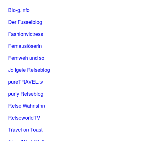
Blo-g.info
Der Fusselblog
Fashionvictress
Fernauslöserin
Fernweh und so
Jo Igele Reiseblog
pureTRAVEL.tv
puriy Reiseblog
Reise Wahnsinn
ReiseworldTV
Travel on Toast