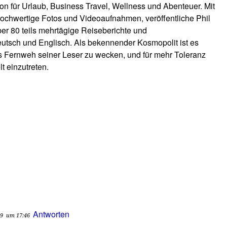
ation für Urlaub, Business Travel, Wellness und Abenteuer. Mit
hochwertige Fotos und Videoaufnahmen, veröffentliche Phil
er 80 teils mehrtägige Reiseberichte und
utsch und Englisch. Als bekennender Kosmopolit ist es
s Fernweh seiner Leser zu wecken, und für mehr Toleranz
t einzutreten.
Antworten
09
um 17:46