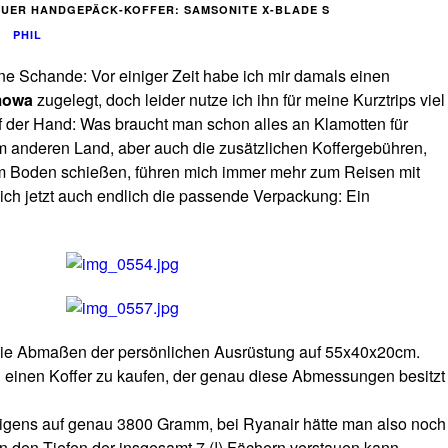
EUER HANDGEPÄCK-KOFFER: SAMSONITE X-BLADE S
PHIL
eine Schande: Vor einiger Zeit habe ich mir damals einen
mowa
zugelegt, doch leider nutze ich ihn für meine Kurztrips viel
f der Hand: Was braucht man schon alles an Klamotten für
 anderen Land, aber auch die zusätzlichen Koffergebühren,
dem Boden schießen, führen mich immer mehr zum Reisen mit
ch jetzt auch endlich die passende Verpackung: Ein
 die Abmaßen der persönlichen Ausrüstung auf 55x40x20cm.
ch einen Koffer zu kaufen, der genau diese Abmessungen besitzt
rigens auf genau 3800 Gramm, bei Ryanair hätte man also noch
in den Tiefen der insgesamt 7 (!) Fächern verstauen kann.