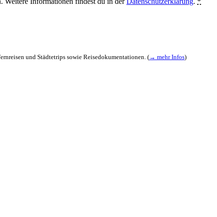
. Weitere Informationen findest du in der
Datenschutzerklärung
.
*
 Fernreisen und Städtetrips sowie Reisedokumentationen. (
→ mehr Infos
)