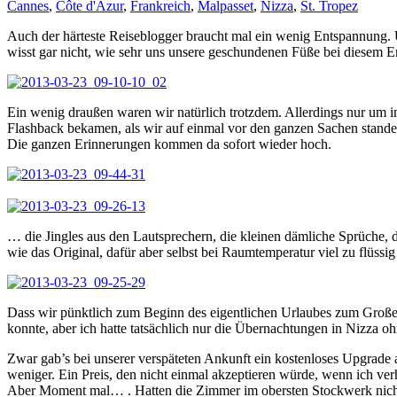
Cannes
,
Côte d'Azur
,
Frankreich
,
Malpasset
,
Nizza
,
St. Tropez
Auch der härteste Reiseblogger braucht mal ein wenig Entspannung. U
wisst gar nicht, wie sehr uns unsere geschundenen Füße bei diesem E
Ein wenig draußen waren wir natürlich trotzdem. Allerdings nur um in
Flashback bekamen, als wir auf einmal vor den ganzen Sachen stand
Die ganzen Erinnerungen kommen da sofort wieder hoch.
… die Jingles aus den Lautsprechern, die kleinen dämliche Sprüche, d
wie das Original, dafür aber selbst bei Raumtemperatur viel zu flüssig
Dass wir pünktlich zum Beginn des eigentlichen Urlaubes zum Großein
konnte, aber ich hatte tatsächlich nur die Übernachtungen in Nizza 
Zwar gab’s bei unserer verspäteten Ankunft ein kostenloses Upgrade a
weniger. Ein Preis, den nicht einmal akzeptieren würde, wenn ich 
Aber Moment mal… . Hatten die Zimmer im obersten Stockwerk nich