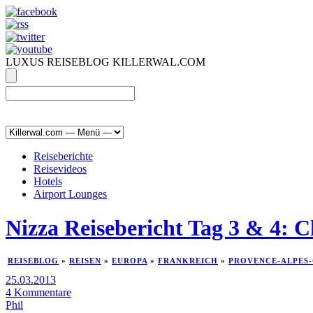
LUXUS REISEBLOG KILLERWAL.COM
ÜBER, PRESSE & PR
|
IMPRESSUM
|
kontakt@killerwal.com
Reiseberichte
Reisevideos
Hotels
Airport Lounges
Nizza Reisebericht Tag 3 & 4: Ch
REISEBLOG
»
REISEN
»
EUROPA
»
FRANKREICH
»
PROVENCE-ALPES-
25.03.2013
4 Kommentare
Phil