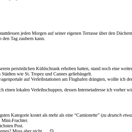
stattdessen jeden Morgen auf seiner eigenen Terrasse über den Dächer
in den Tag zaubern kann.
nserem persönlichen Kühlschrank erhoben hatten, stand noch eine wei
 Städten wie St. Tropez und Cannes geliebäugelt.
genportale auf Verleihstationen am Flughafen drängten, wollte ich de
h einen lokalen Verleihschuppen, dessen Internetadresse ich vorher wi
igsten Kategorie kostet als mehr als eine “Camionette” (
zu deutsch etwa
 Mini-Frachter.
ächsten Post.
Cannes? Muss aber nicht … :D