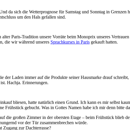
nd da sich die Wetterprognose für Samstag und Sonntag in Grenzen hie
ntschluss um den Hals gefallen sind.
 alter Paris-Tradition unsere Vorräte beim Monoprix unseres Vertrauen a
en, die wir während unseres
Sprachkurses in Paris
gekauft hatten.
ie der Laden immer auf die Produkte seiner Hausmarke drauf schreibt, 
 ist. Hachja. Erinnerungen.
kauf bliesen, hatte natürlich einen Grund. Ich kann es mir selbst kau
ohne Frühstück gebucht. Was in Gottes Namen habe ich mir denn bitte d
uf die großen Zimmer in der obersten Etage – beim Frühstück blieb der
verhungernd vor der Tür zusammenbrechen würde.
t Zugang zur Dachterrasse?