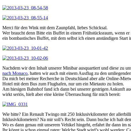
Merci für den Wink mit dem Zaunpfahl, liebes Schicksal.
Wer braucht denn Bitte ein Buffet in einem Frühstücksraum, wenn er 
ein bombastisches Buffet, mit dem selbst ich einen anständigen Start 
Nachdem wir den Inhalt unserer Minibar ausquartiert und diese zu u
nach Monaco
, hatten wir auch mit einem Ausflug zu den umliegenden
Da mich bei meiner Recherche in Deutschland aber alle Online-Mietwa
Hotel mit dem Bus zum Flughafen, nur um ein Mietauto zu holen.
Am hiesigen Bahnhof fand ich dann bei unserer gestrigen Ankunft auc
wirkt seriös, hielt aber eine kleine Überraschung für mich bereit:
Wie bitte? Ein Renault Twingo mit 250 Inklusivkilometer der allerbill
Inklusivkilometern? Na mir soll’s Recht sein. Dann buche ich halt den
Wo es dann genau mit unserem Vehikel hingeht, erfahrt ihr dann im n
Ihr könnt ja schon einmal raten: Welche Stadt wird’s wohl werden: 