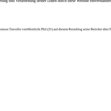
erung und Verarbeitung deiner Daten durch diese Website einverstanden
usiness Traveller veröffentlicht Phil (31) auf diesem Reiseblog seine Berichte über