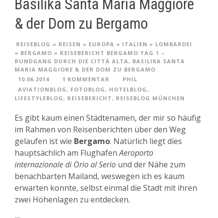
Basilika Santa Maria Maggiore
& der Dom zu Bergamo
REISEBLOG
»
REISEN
»
EUROPA
»
ITALIEN
»
LOMBARDEI
»
BERGAMO
»
REISEBERICHT BERGAMO TAG 1 –
RUNDGANG DURCH DIE CITTÀ ALTA, BASILIKA SANTA
MARIA MAGGIORE & DER DOM ZU BERGAMO
10.06.2014
1 KOMMENTAR
PHIL
AVIATIONBLOG
,
FOTOBLOG
,
HOTELBLOG
,
LIFESTYLEBLOG
,
REISEBERICHT
,
REISEBLOG MÜNCHEN
Es gibt kaum einen Städtenamen, der mir so häufig
im Rahmen von Reisenberichten über den Weg
gelaufen ist wie
Bergamo
. Natürlich liegt dies
hauptsächlich am Flughafen
Aeroporto
internazionale di Orio al Serio
und der Nähe zum
benachbarten Mailand, weswegen ich es kaum
erwarten konnte, selbst einmal die Stadt mit ihren
zwei Höhenlagen zu entdecken.