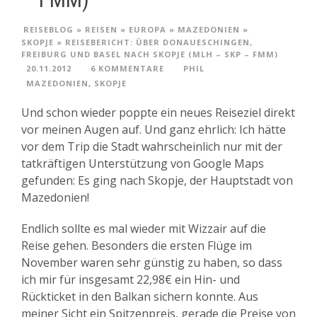
REISEBLOG
»
REISEN
»
EUROPA
»
MAZEDONIEN
»
SKOPJE
»
REISEBERICHT: ÜBER DONAUESCHINGEN,
FREIBURG UND BASEL NACH SKOPJE (MLH – SKP – FMM)
20.11.2012
6 KOMMENTARE
PHIL
MAZEDONIEN
,
SKOPJE
Und schon wieder poppte ein neues Reiseziel direkt
vor meinen Augen auf. Und ganz ehrlich: Ich hätte
vor dem Trip die Stadt wahrscheinlich nur mit der
tatkräftigen Unterstützung von Google Maps
gefunden: Es ging nach Skopje, der Hauptstadt von
Mazedonien!
Endlich sollte es mal wieder mit Wizzair auf die
Reise gehen. Besonders die ersten Flüge im
November waren sehr günstig zu haben, so dass
ich mir für insgesamt 22,98€ ein Hin- und
Rückticket in den Balkan sichern konnte. Aus
meiner Sicht ein Spitzenpreis, gerade die Preise von