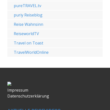
pureTRAVEL.tv
puriy Reiseblog
Reise Wahnsinn
ReiseworldTV
Travel on Toast
TravelWorldOnline
Impressum
Datenschutzerklärung