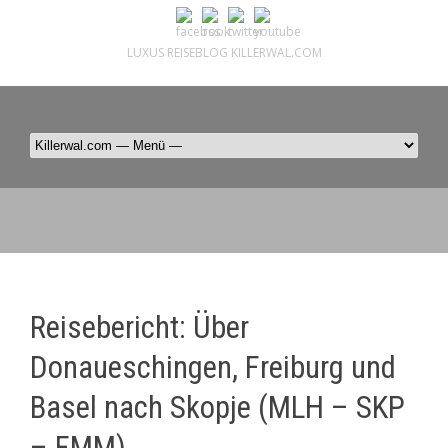
LUXUS REISEBLOG KILLERWAL.COM
ÜBER, PRESSE & PR
|
IMPRESSUM
|
kontakt@killerwal.com
Reisebericht: Über
Donaueschingen, Freiburg und
Basel nach Skopje (MLH – SKP
– FMM)