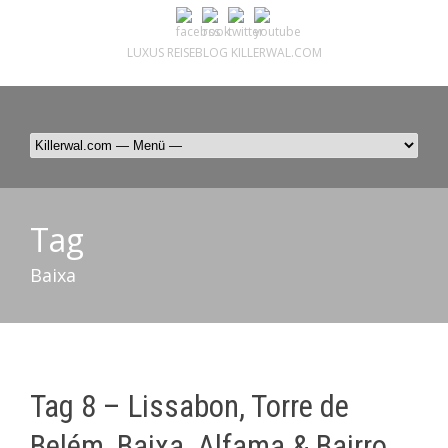
LUXUS REISEBLOG KILLERWAL.COM
ÜBER, PRESSE & PR
|
IMPRESSUM
|
kontakt@killerwal.com
Tag
Baixa
Tag 8 – Lissabon, Torre de
Belém, Baixa, Alfama & Bairro