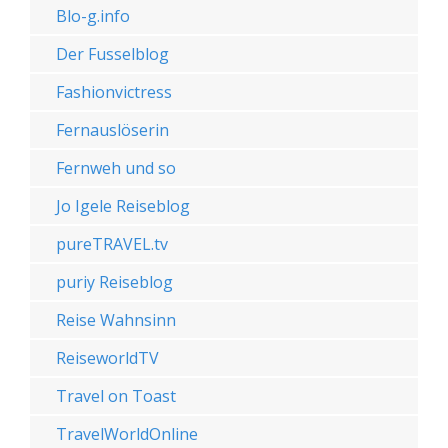
Blo-g.info
Der Fusselblog
Fashionvictress
Fernauslöserin
Fernweh und so
Jo Igele Reiseblog
pureTRAVEL.tv
puriy Reiseblog
Reise Wahnsinn
ReiseworldTV
Travel on Toast
TravelWorldOnline