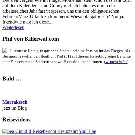
Die Zeit vergeht wie im Fluge. Momentan steht schon das Jahr 2017
auf dem Kalender – und Conny und ich hatten es durch ein
arbeitsreiches Jahr fast vergessen, uns um den obligatorischen
Februar/März-Urlaub zu kümmern. Wieso obligatorisch? Nunja:
Irgendwie mag ich diese...
Weiterlesen
Phil von Killerwal.com
Luxuriöse Hotels, inspiriende Städte und eine Passion für das Fliegen. Als
Business Traveller veröffentlicht Phil (31) auf diesem Reiseblog seine Berichte
über Fernreisen und Städtetrips sowie Reisedokumentationen. (
→ mehr Infos
)
Bald …
Marrakesch
jetzt im Blog
Reisevideos