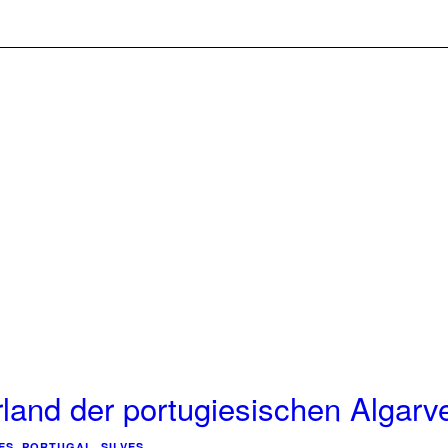
rland der portugiesischen Algarv
ES
,
PORTUGAL
,
SILVES