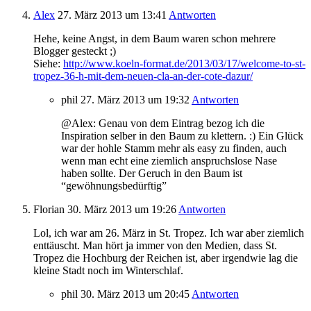
Alex
27. März 2013
um 13:41
Antworten
Hehe, keine Angst, in dem Baum waren schon mehrere
Blogger gesteckt ;)
Siehe:
http://www.koeln-format.de/2013/03/17/welcome-to-st-
tropez-36-h-mit-dem-neuen-cla-an-der-cote-dazur/
phil
27. März 2013
um 19:32
Antworten
@Alex: Genau von dem Eintrag bezog ich die
Inspiration selber in den Baum zu klettern. :) Ein Glück
war der hohle Stamm mehr als easy zu finden, auch
wenn man echt eine ziemlich anspruchslose Nase
haben sollte. Der Geruch in den Baum ist
“gewöhnungsbedürftig”
Florian
30. März 2013
um 19:26
Antworten
Lol, ich war am 26. März in St. Tropez. Ich war aber ziemlich
enttäuscht. Man hört ja immer von den Medien, dass St.
Tropez die Hochburg der Reichen ist, aber irgendwie lag die
kleine Stadt noch im Winterschlaf.
phil
30. März 2013
um 20:45
Antworten