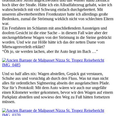
ordentlichen Strom angeschwollen und das Wasser stand ziemlich
hoch über der Straße. Hätte ich ein Allradfahrzeug gehabt, wäre ich
wahrscheinlich mit viel Schwung einfach durchgebrettert. Mit
unserem allwetterbereiften Frontkratzer hatte ich allerdings große
Bedenken, zumal die Strömung wirklich nicht von schlechten Eltern
war.
Ein Festfahren im Schlamm mit anschließendem Aussteigen und
doofem Gesicht ist die eine Sache – in diesem Fall wäre aber der
steckengebliebene Wagen von der Strömung in die Steine gedrückt
worden. Und wie zur Hölle hätte ich das der netten Dame vom
Mietwagenverleih erklärt?
“Öh jo, sie werden lachen, aber ihr Auto liegt im Bach …”
Und so half alles nix: Wagen abstellen, Gepäck gut verstauen,
Schuhe aus und vorsichtig ab durch den Fluss. Was tut man nicht
alles für ordentliches Sightseeing abseits der ausgelatschten Pfade.
Nur für’s Protokoll: Mit dem Auto wären wir auch nur ungefähr
einen Kilometer weiter gekommen, bevor wir den Wagen auf einem
Parkplatz abstellen und sowieso den Weg zu Fuß hätten fortsetzen
müssen.