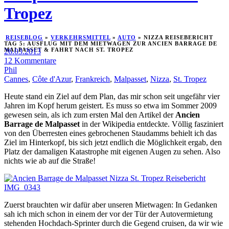
Tropez
REISEBLOG
»
VERKEHRSMITTEL
»
AUTO
»
NIZZA REISEBERICHT
TAG 5: AUSFLUG MIT DEM MIETWAGEN ZUR ANCIEN BARRAGE DE
MALPASSET & FAHRT NACH ST. TROPEZ
26.03.2013
12 Kommentare
Phil
Cannes
,
Côte d'Azur
,
Frankreich
,
Malpasset
,
Nizza
,
St. Tropez
Heute stand ein Ziel auf dem Plan, das mir schon seit ungefähr vier
Jahren im Kopf herum geistert. Es muss so etwa im Sommer 2009
gewesen sein, als ich zum ersten Mal den Artikel der
Ancien
Barrage de Malpasset
in der Wikipedia entdeckte. Völlig fasziniert
von den Überresten eines gebrochenen Staudamms behielt ich das
Ziel im Hinterkopf, bis sich jetzt endlich die Möglichkeit ergab, den
Platz der damaligen Katastrophe mit eigenen Augen zu sehen. Also
nichts wie ab auf die Straße!
Zuerst brauchten wir dafür aber unseren Mietwagen: In Gedanken
sah ich mich schon in einem der vor der Tür der Autovermietung
stehenden Hochdach-Sprinter durch die Gegend cruisen, da wir wie