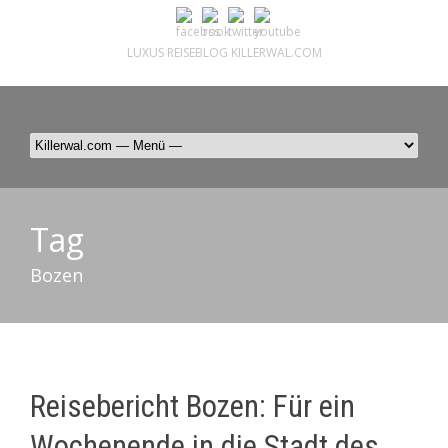
LUXUS REISEBLOG KILLERWAL.COM
ÜBER, PRESSE & PR
|
IMPRESSUM
|
kontakt@killerwal.com
Tag
Bozen
Reisebericht Bozen: Für ein
Wochenende in die Stadt des