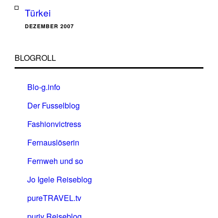
Türkei
DEZEMBER 2007
BLOGROLL
Blo-g.info
Der Fusselblog
Fashionvictress
Fernauslöserin
Fernweh und so
Jo Igele Reiseblog
pureTRAVEL.tv
puriy Reiseblog