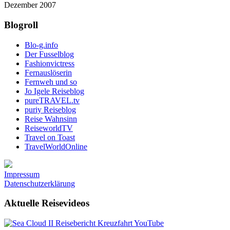
Dezember 2007
Blogroll
Blo-g.info
Der Fusselblog
Fashionvictress
Fernauslöserin
Fernweh und so
Jo Igele Reiseblog
pureTRAVEL.tv
puriy Reiseblog
Reise Wahnsinn
ReiseworldTV
Travel on Toast
TravelWorldOnline
Impressum
Datenschutzerklärung
Aktuelle Reisevideos