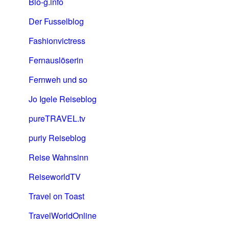
Blo-g.info
Der Fusselblog
Fashionvictress
Fernauslöserin
Fernweh und so
Jo Igele Reiseblog
pureTRAVEL.tv
puriy Reiseblog
Reise Wahnsinn
ReiseworldTV
Travel on Toast
TravelWorldOnline