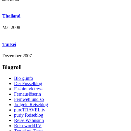
Thailand
Mai 2008
Türkei
Dezember 2007
Blogroll
Blo-g.info
Der Fusselblog
Fashionvictress
Fernauslöserin
Fernweh und so
Jo Igele Reiseblog
pureTRAVEL.tv
puriy Reiseblog
Reise Wahnsinn
ReiseworldTV
Travel on Toast