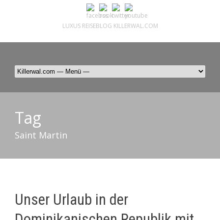
LUXUS REISEBLOG KILLERWAL.COM
ÜBER, PRESSE & PR
|
IMPRESSUM
|
kontakt@killerwal.com
Tag
Saint Martin
Unser Urlaub in der
Dominikanischen Republik mit