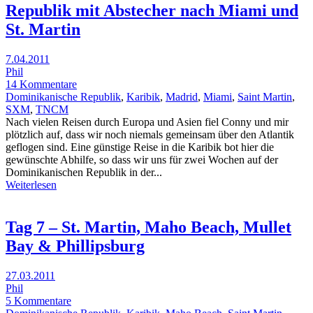
Republik mit Abstecher nach Miami und
St. Martin
7.04.2011
Phil
14 Kommentare
Dominikanische Republik
,
Karibik
,
Madrid
,
Miami
,
Saint Martin
,
SXM
,
TNCM
Nach vielen Reisen durch Europa und Asien fiel Conny und mir
plötzlich auf, dass wir noch niemals gemeinsam über den Atlantik
geflogen sind. Eine günstige Reise in die Karibik bot hier die
gewünschte Abhilfe, so dass wir uns für zwei Wochen auf der
Dominikanischen Republik in der...
Weiterlesen
Tag 7 – St. Martin, Maho Beach, Mullet
Bay & Phillipsburg
27.03.2011
Phil
5 Kommentare