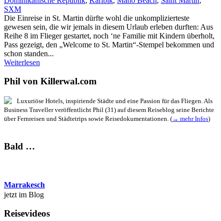
Dominikanische Republik
,
Karibik
,
Maho Beach
,
Saint Martin
,
SXM
Die Einreise in St. Martin dürfte wohl die unkomplizierteste
gewesen sein, die wir jemals in diesem Urlaub erleben durften: Aus
Reihe 8 im Flieger gestartet, noch ‘ne Familie mit Kindern überholt,
Pass gezeigt, den „Welcome to St. Martin“-Stempel bekommen und
schon standen...
Weiterlesen
Phil von Killerwal.com
Luxuriöse Hotels, inspiriende Städte und eine Passion für das Fliegen. Als
Business Traveller veröffentlicht Phil (31) auf diesem Reiseblog seine Berichte
über Fernreisen und Städtetrips sowie Reisedokumentationen. (
→ mehr Infos
)
Bald …
Marrakesch
jetzt im Blog
Reisevideos